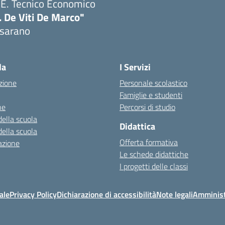
T.E. Tecnico Economico
. De Viti De Marco"
sarano
la
I Servizi
zione
Personale scolastico
Famiglie e studenti
ne
Percorsi di studio
della scuola
Didattica
della scuola
Offerta formativa
azione
Le schede didattiche
I progetti delle classi
ale
Privacy Policy
Dichiarazione di accessibilità
Note legali
Amminist