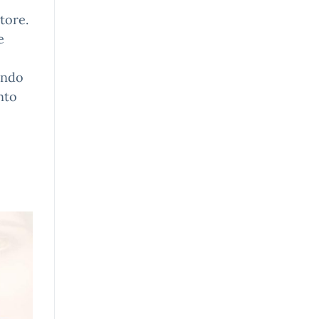
tore.
e
ondo
nto