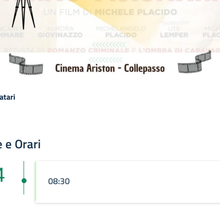
atari
 e Orari
4
08:30