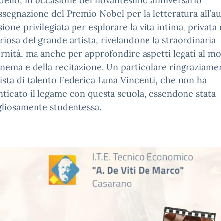
dello, in occasione del novantesimo anniversario
assegnazione del Premio Nobel per la letteratura all’au
ione privilegiata per esplorare la vita intima, privata 
riosa del grande artista, rivelandone la straordinaria
nità, ma anche per approfondire aspetti legati al m
inema e della recitazione. Un particolare ringraziame
rtista di talento Federica Luna Vincenti, che non ha
ticato il legame con questa scuola, essendone stata
liosamente studentessa.