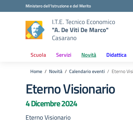
Vai ai contenuti
Vai al menu di navigazione
Vai al footer
Ministero dell'Istruzione e del Merito
I.T.E. Tecnico Economico
"A. De Viti De Marco"
Casarano
Scuola
Servizi
Novità
Didattica
Home
Novità
Calendario eventi
Eterno Vis
Eterno Visionario
4 Dicembre 2024
Eterno Visionario