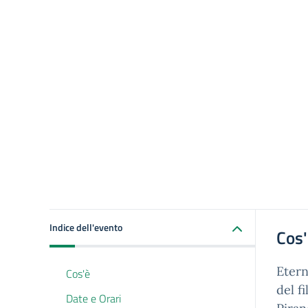
Indice dell'evento
Cos
Etern
Cos'è
del f
Date e Orari