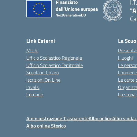
I.
"A
Ca
Link Esterni
La Scuo
MIUR
Presenta
Ufficio Scolastico Regionale
I luoghi
Ufficio Scolastico Territoriale
Le perso
Scuola in Chiaro
I numeri 
Iscrizioni On Line
Le carte 
Invalsi
Organizz
Comune
La storia
Amministrazione Trasparente
Albo online
Albo sindac
Albo online Storico