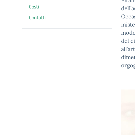
Piran
Costi
dell’
Occas
Contatti
miste
moder
del c
all’a
dimen
orgog