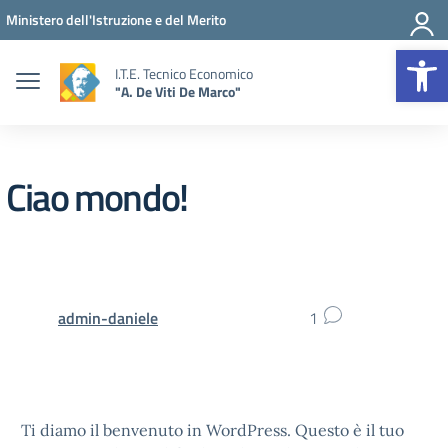
Vai ai contenuti
Vai al menu di navigazione
Vai al footer
Ministero dell'Istruzione e del Merito
Op
I.T.E. Tecnico Economico
"A. De Viti De Marco"
Ciao mondo!
admin-daniele
1
Ti diamo il benvenuto in WordPress. Questo è il tuo