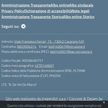
Amministrazione Trasparente
Albo online
Albo sindacale
Privacy Policy
Dichiarazione di accessibilità
Note legali
Amministrazione Trasparente Storico
Albo online Storico
Seguici su:
Indirizzo:
Viale Francesco Ferrari, 73 - 73042 Casarano (LE)
Centralino:
0833504014
Email:
letd140007@istruzione.it
Posta elettronica certificata (PEC):
letd140007@pec.istruzione.it
Codice fiscale: 90058490757
Codice meccanografico:
LETD140007
Codice Indice delle Pubbliche Amministrazioni (IPA): JYLT99I8
Codice unico di fatturazione (CUF): PHGDXI
I.T.E. "A. De Viti De Marco"
Sito web realizzato da IngegnArt s.a.s.
|
Concept & Design by
x
Designers Italia
Questo sito utilizza i cookies per rendere la navigazione semplice ed