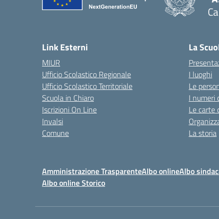
Ca
Link Esterni
La Scuo
MIUR
Presenta
Ufficio Scolastico Regionale
I luoghi
Ufficio Scolastico Territoriale
Le perso
Scuola in Chiaro
I numeri 
Iscrizioni On Line
Le carte 
Invalsi
Organizz
Comune
La storia
Amministrazione Trasparente
Albo online
Albo sindac
Albo online Storico