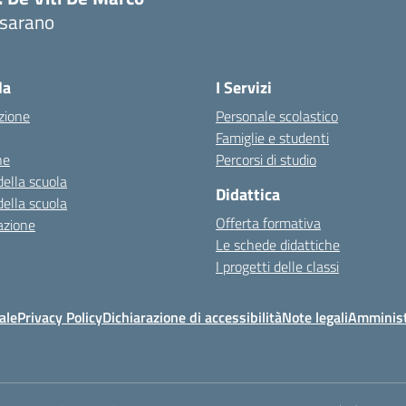
sarano
la
I Servizi
zione
Personale scolastico
Famiglie e studenti
ne
Percorsi di studio
della scuola
Didattica
della scuola
Offerta formativa
azione
Le schede didattiche
I progetti delle classi
ale
Privacy Policy
Dichiarazione di accessibilità
Note legali
Amminist