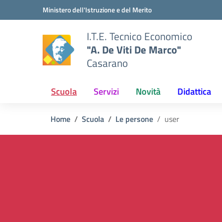
Vai ai contenuti
Vai al menu di navigazione
Vai al footer
Ministero dell'Istruzione e del Merito
I.T.E. Tecnico Economico
"A. De Viti De Marco"
Casarano
Scuola
Servizi
Novità
Didattica
Home
Scuola
Le persone
user