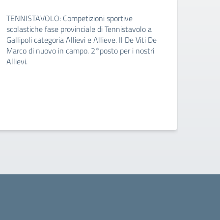
SPO
TENNISTAVOLO: Competizioni sportive
scolastiche fase provinciale di Tennistavolo a
Si è 
Gallipoli categoria Allievi e Allieve. Il De Viti De
che, 
Marco di nuovo in campo. 2°posto per i nostri
degli
Allievi.
stude
Dalle
all’e